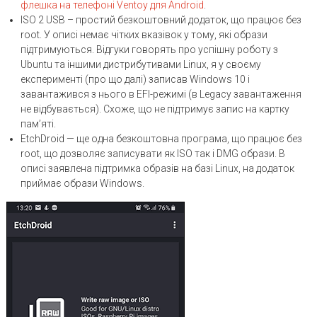
флешка на телефоні Ventoy для Android
.
ISO 2 USB – простий безкоштовний додаток, що працює без
root. У описі немає чітких вказівок у тому, які образи
підтримуються. Відгуки говорять про успішну роботу з
Ubuntu та іншими дистрибутивами Linux, я у своєму
експерименті (про що далі) записав Windows 10 і
завантажився з нього в EFI-режимі (в Legacy завантаження
не відбувається). Схоже, що не підтримує запис на картку
пам’яті.
EtchDroid — ще одна безкоштовна програма, що працює без
root, що дозволяє записувати як ISO так і DMG образи. В
описі заявлена ​​підтримка образів на базі Linux, на додаток
приймає образи Windows.