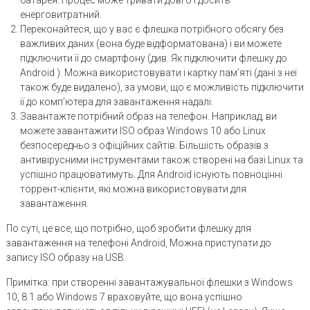
батарея. Процес може тривати довго і досить
енерговитратний.
Переконайтеся, що у вас є флешка потрібного обсягу без
важливих даних (вона буде відформатована) і ви можете
підключити її до смартфону (див. Як підключити флешку до
Android ). Можна використовувати і картку пам’яті (дані з неї
також буде видалено), за умови, що є можливість підключити
її до комп’ютера для завантаження надалі.
Завантажте потрібний образ на телефон. Наприклад, ви
можете завантажити ISO образ Windows 10 або Linux
безпосередньо з офіційних сайтів. Більшість образів з
антивірусними інструментами також створені на базі Linux та
успішно працюватимуть. Для Android існують повноцінні
торрент-клієнти, які можна використовувати для
завантаження.
По суті, це все, що потрібно, щоб зробити флешку для
завантаження на телефоні Android, Можна приступати до
запису ISO образу на USB.
Примітка: при створенні завантажувальної флешки з Windows
10, 8.1 або Windows 7 враховуйте, що вона успішно