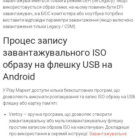
завантажуватиметься тільки в режимі UEFI (не Legacy). Якщо
використовується образ сімки, на ньому повинен бути EFI-
завантажувач, а в БІОС комп’ютера або ноутбука потрібно
виставити відповідні параметри завантаження (якщо включено
завантаження тільки Legacy / CSM).
Процес запису
завантажувального ISO
образу на флешку USB на
Android
У Play Маркет доступні кілька безкоштовних програм, що
дозволяють виконати розпакування та запис ISO образу на USB
флешку або картку пам’яті:
Ventoy — зручна програма, що дозволяє створити
завантажувальну або мультизавантажувальну флешку
простим записом образів ISO на накопичувач. Докладніше
про використання в окремій інструкції:
Завантажувальна