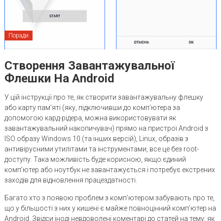
Поради
Створення Завантажувальної
Флешки На Android
У цій інструкції про те, як створити завантажувальну флешку
або карту пам’яті (яку, підключивши до комп’ютера за
допомогою кард-рідера, можна використовувати як
завантажувальний накопичувач) прямо на пристрої Android з
ISO образу Windows 10 (та інших версій), Linux, образів з
антивірусними утилітами та інструментами, все це без root-
доступу. Така можливість буде корисною, якщо єдиний
комп’ютер або ноутбук не завантажується і потребує екстрених
заходів для відновлення працездатності.
Багато хто з появою проблем з комп’ютером забувають про те,
що у більшості з них у кишені є майже повноцінний комп’ютер на
Android. Звідси іноді невдоволені коментарі до статей на тему: як