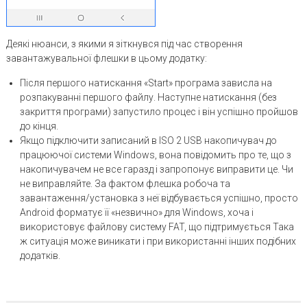
Деякі нюанси, з якими я зіткнувся під час створення
завантажувальної флешки в цьому додатку:
Після першого натискання «Start» програма зависла на
розпакуванні першого файлу. Наступне натискання (без
закриття програми) запустило процес і він успішно пройшов
до кінця.
Якщо підключити записаний в ISO 2 USB накопичувач до
працюючої системи Windows, вона повідомить про те, що з
накопичувачем не все гаразд і запропонує виправити це. Чи
не виправляйте. За фактом флешка робоча та
завантаження/установка з неї відбувається успішно, просто
Android форматує її «незвично» для Windows, хоча і
використовує файлову систему FAT, що підтримується Така
ж ситуація може виникати і при використанні інших подібних
додатків.