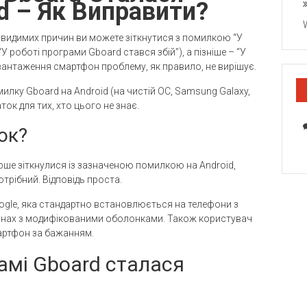
d – Як Виправити?
ез видимих ​​причин ви можете зіткнутися з помилкою “У
 роботі програми Gboard стався збій”), а пізніше – “У
вантаження смартфон проблему, як правило, не вирішує.
омилку Gboard на Android (на чистій ОС, Samsung Galaxy,
аток для тих, хто цього не знає.
ок?
рше зіткнулися із зазначеною помилкою на Android,
потрібний. Відповідь проста.
oogle, яка стандартно встановлюється на телефони з
фонах з модифікованими оболонками. Також користувач
артфон за бажанням.
амі Gboard сталася