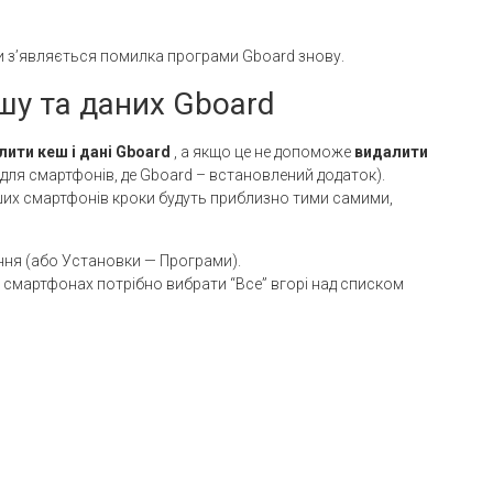
и з’являється помилка програми Gboard знову.
шу та даних Gboard
лити кеш і дані Gboard
, а якщо це не допоможе
видалити
 для смартфонів, де Gboard – встановлений додаток).
інших смартфонів кроки будуть приблизно тими самими,
ння (або Установки — Програми).
х смартфонах потрібно вибрати “Все” вгорі над списком