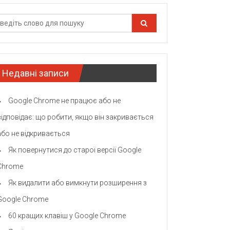
Недавні записи
Google Chrome не працює або не
відповідає: що робити, якщо він закривається
або не відкривається
Як повернутися до старої версії Google
Chrome
Як видалити або вимкнути розширення з
Google Chrome
60 кращих клавіш у Google Chrome