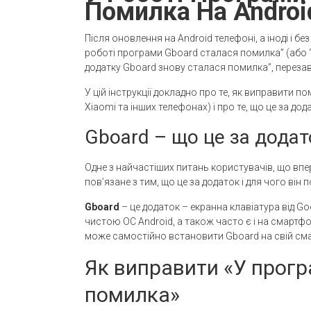
Помилка На Androi
Після оновлення на Android телефоні, а іноді і б
роботі програми Gboard сталася помилка” (або “У
додатку Gboard знову сталася помилка”, переза
У цій інструкції докладно про те, як виправити п
Xiaomi та інших телефонах) і про те, що це за дод
Gboard – що це за додат
Одне з найчастіших питань користувачів, що впе
пов’язане з тим, що це за додаток і для чого він 
Gboard
– це додаток – екранна клавіатура від G
чистою ОС Android, а також часто є і на смарт
може самостійно встановити Gboard на свій см
Як виправити «У прогр
помилка»