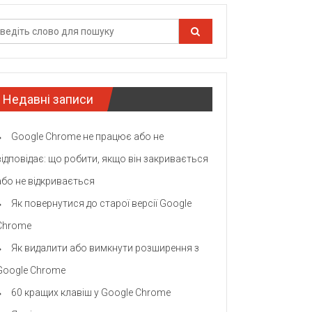
Недавні записи
Google Chrome не працює або не
відповідає: що робити, якщо він закривається
або не відкривається
Як повернутися до старої версії Google
Chrome
Як видалити або вимкнути розширення з
Google Chrome
60 кращих клавіш у Google Chrome