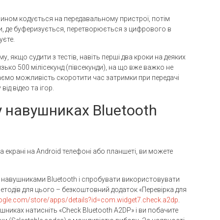
 чином кодується на передавальному пристрої, потім
, де буферизується, перетворюється з цифрового в
уєте.
, якщо судити з тестів, навіть перші два кроки на деяких
ько 500 мілісекунд (півсекунди), на що вже важко не
маємо можливість скоротити час затримки при передачі
ід відео та ігор.
у навушниках Bluetooth
на екрані на Android телефоні або планшеті, ви можете
и навушниками Bluetooth і спробувати використовувати
 методів для цього – безкоштовний додаток «Перевірка для
google.com/store/apps/details?id=com.widget7.check.a2dp
.
шниках натисніть «Check Bluetooth A2DP» і ви побачите