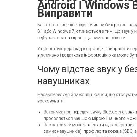
Android І Windows В
Виправити
Багато хто, вперше підключивши бездротові нав
8.1 або Windows 7, стикаються з тим, що звук у на
відбувається на екрані, що вимагає рішення.
У цій інструкції докладно про те, як виправити в
викликано і додаткова інформація, яка може бут
Чому відстає звук у бе
навушниках
Насамперед деякі важливі нюанси, що стосуються 
враховувати:
Затримка при передачі звуку Bluetooth є завжд
проявляється меншою мірою і на нього можна
Час затримки може залежати від конкретних п
самих навушників), профілю та кодека (SBC, a