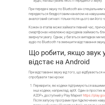
аудіо, налаштувань якості переданого звуку.
При передачі звуку по Bluetooth він спеціальним
передається бездротовим каналом на навушники
аналоговий сигнал і тільки після цього ви його ч
Кожен із етапів може займати певний час, причому
смартфонах незалежно від кодеків займають близ
звернути увагу. Однак, у багатьох випадках ми 
аудіо по Bluetooth та зменшити відставання звуку в
Що робити, якщо звук 
відстає на Android
При відставанні звуку від того, що відбувається 
спробувати такі кроки:
Перевірити, які кодеки підтримуються вашим
інші кодеки, наприклад, aptX. Один із простих
A2DP», доступний у Play Маркет
https://play.
Після запуску програми при підключених наву