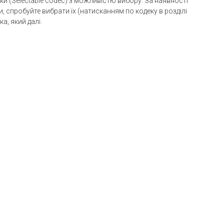
еки (Selectable codec) з можливістю вибору. За наявності
 спробуйте вибрати їх (натисканням по кодеку в розділі
ка, який далі.