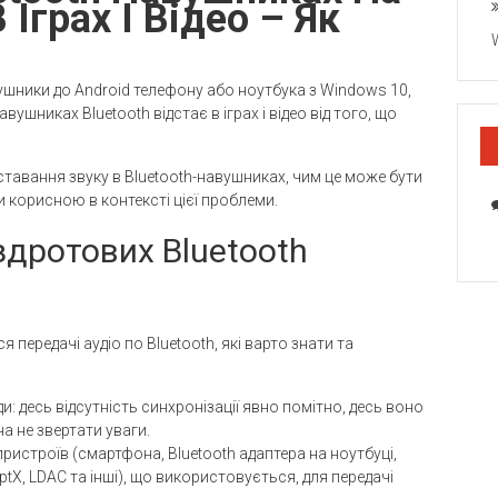
 Іграх І Відео – Як
ушники до Android телефону або ноутбука з Windows 10,
вушниках Bluetooth відстає в іграх і відео від того, що
ідставання звуку в Bluetooth-навушниках, чим це може бути
и корисною в контексті цієї проблеми.
здротових Bluetooth
передачі аудіо по Bluetooth, які варто знати та
и: десь відсутність синхронізації явно помітно, десь воно
 не звертати уваги.
ристроїв (смартфона, Bluetooth адаптера на ноутбуці,
ptX, LDAC та інші), що використовується, для передачі