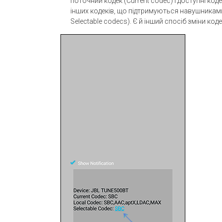
поточний кодек (Current codec) і доступні код
інших кодеків, що підтримуються навушниками,
Selectable codecs). Є й інший спосіб зміни коде