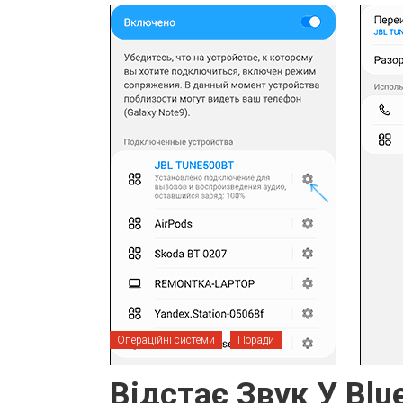
Операційні системи
Поради
Відстає Звук У Blu