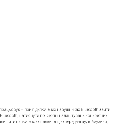
працьовує – при підключених навушниках Bluetooth зайти
Bluetooth, натиснути по кнопці налаштувань конкретних
залишити включеною тільки опцію передачі аудіо/музики,