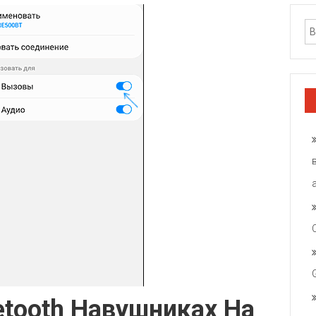
etooth Навушниках На