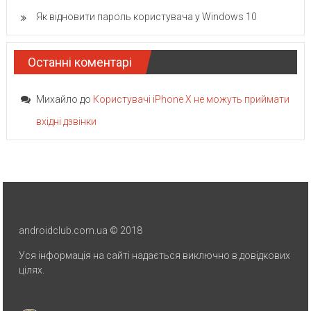
Як відновити пароль користувача у Windows 10
Останні коментарі
Михайло
до
Користувачі iPhone X не можуть приймати
вхідні дзвінки
androidclub.com.ua © 2018
Уся інформація на сайті надається виключно в довідкових
цілях.