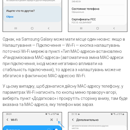
Однак, на Samsung Galaxy може мати місце один нюанс: якщо в
Налаштування — Підключення — Wi-Fi — кнопка налаштувань
поточної Wi-Fi мережі в пункті «Тип MAC-адреси» встановлено
«Рандомізована MAC-адреса» (автоматична зміна MAC-адреси
при підключення, іноді може негативно впливати на
стабільність підключення), то адреса з налаштувань може не
збігатися з фактичною MAC-адресою Wi-Fi.
У цьому випадку, щоб дізнатися дійсну MAC-адресу телефону, у
параметрах Wi-Fi натисніть по кнопці меню праворуч вгорі,
виберіть пункт «Додатково» і прокрутіть сторінку внизу, там буде
вказана та MAC-адреса, яку телефон має зараз.