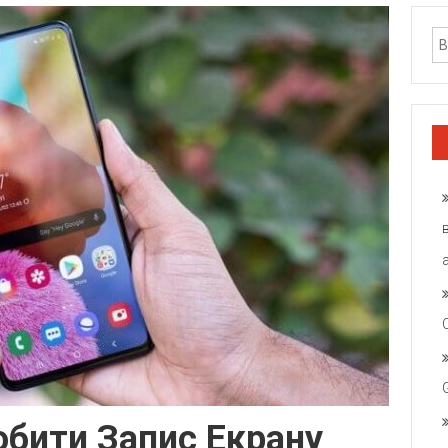
обити Запис Екрану