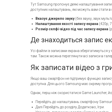
Тут Samsung пропонує деякі налаштування запис
доступних налаштувань, які можуть вам стати в 
Вказує джерело звуку
(без звуку, звук муль
Налаштування якості запису екрана
(420p, 7
Розмір селфі-відео під час запису екрана
(р
Де знаходиться запис ек
Усі файли із записами екрана зберігатимуться у 
там. Також можна переглянути всі записи в гале
Як записати відео з гр
Якщо ваш смартфон не підтримує функцію запису
доступна. Для цього Samsung має окрему прогр
Однак, перш ніж скористатися Game Launcher, йо
Перейдіть до налаштувань смартфону Samsun
Далі Перейдіть до розділу Додатково, Ігри.