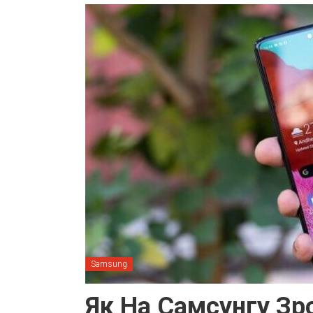
Samsung
Як На Самсунгу Зр