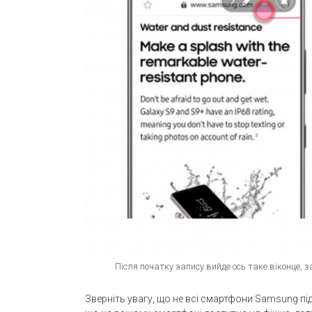
Після початку запису вийде ось таке віконце,
Зверніть увагу, що не всі смартфони Samsung п