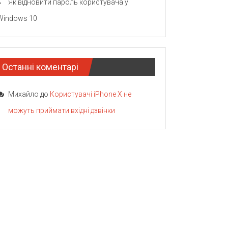
Як відновити пароль користувача у
Windows 10
Останні коментарі
Михайло
до
Користувачі iPhone X не
можуть приймати вхідні дзвінки