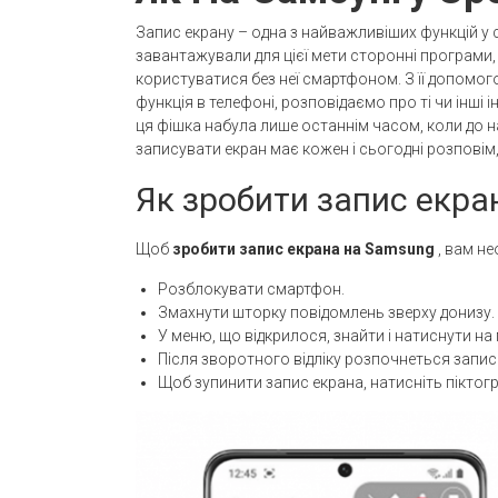
Запис екрану – одна з найважливіших функцій у
завантажували для цієї мети сторонні програми, 
користуватися без неї смартфоном. З її допомо
функція в телефоні, розповідаємо про ті чи інші 
ця фішка набула лише останнім часом, коли до на
записувати екран має кожен і сьогодні розповім
Як зробити запис екра
Щоб
зробити запис екрана на Samsung
, вам не
Розблокувати смартфон.
Змахнути шторку повідомлень зверху донизу.
У меню, що відкрилося, знайти і натиснути на
Після зворотного відліку розпочнеться запис
Щоб зупинити запис екрана, натисніть піктог