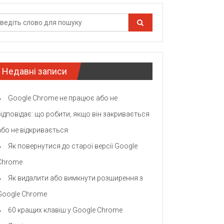
Недавні записи
Google Chrome не працює або не
відповідає: що робити, якщо він закривається
або не відкривається
Як повернутися до старої версії Google
Chrome
Як видалити або вимкнути розширення з
Google Chrome
60 кращих клавіш у Google Chrome