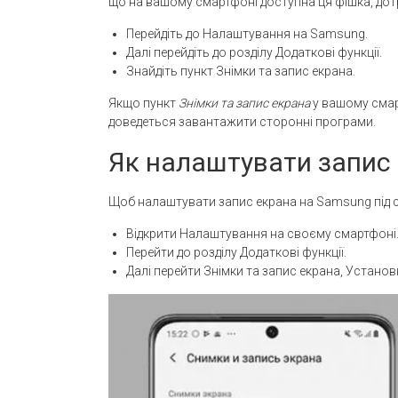
що на вашому смартфоні доступна ця фішка, дотр
Перейдіть до Налаштування на Samsung.
Далі перейдіть до розділу Додаткові функції.
Знайдіть пункт Знімки та запис екрана.
Якщо пункт
Знімки та запис екрана
у вашому смарт
доведеться завантажити сторонні програми.
Як налаштувати запис
Щоб налаштувати запис екрана на Samsung під с
Відкрити Налаштування на своєму смартфоні
Перейти до розділу Додаткові функції.
Далі перейти Знімки та запис екрана, Установ