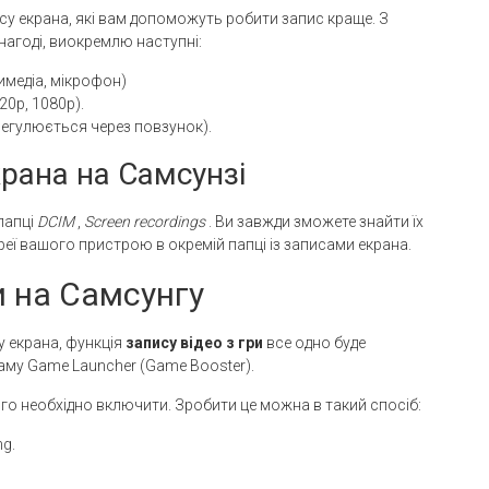
у екрана, які вам допоможуть робити запис краще. З
нагоді, виокремлю наступні:
тимедіа, мікрофон)
20p, 1080p).
егулюється через повзунок).
рана на Самсунзі
папці
DCIM
,
Screen recordings
. Ви завжди зможете знайти їх
реї вашого пристрою в окремій папці із записами екрана.
и на Самсунгу
 екрана, функція
запису відео з гри
все одно буде
аму Game Launcher (Game Booster).
го необхідно включити. Зробити це можна в такий спосіб:
g.