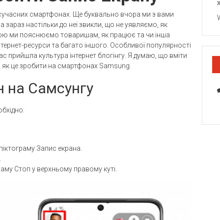
 сучасних смартфонах. Ще буквально вчора ми з вами
а зараз настільки до неї звикли, що не уявляємо, як
гою ми пояснюємо товаришам, як працює та чи інша
інтернет-ресурси та багато іншого. Особливої ​​популярності
с прийшла культура інтернет блогінгу. Я думаю, що вміти
, як це зробити на смартфонах Samsung.
н на Самсунгу
обхідно:
 піктограму Запис екрана.
.
раму Стоп у верхньому правому куті.