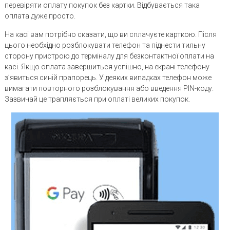
перевіряти оплату покупок без картки. Відбувається така
оплата дуже просто.
На касі вам потрібно сказати, що ви сплачуєте карткою. Після
цього необхідно розблокувати телефон та піднести тильну
сторону пристрою до терміналу для безконтактної оплати на
касі. Якщо оплата завершиться успішно, на екрані телефону
з’явиться синій прапорець. У деяких випадках телефон може
вимагати повторного розблокування або введення PIN-коду.
Зазвичай це трапляється при оплаті великих покупок.