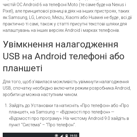
чистій ОС Android 6 на телефоні Moto (те саме буде на Nexus і
Pixel), але принципової різниці в діях на інших пристроях, таких
як Samsung, LG, Lenovo, Meizu, Xiaomi або Huawei не буде , всі дії
практично ті самі, також у статті присутні текстові шляхи для
налаштувань на інших версіях Android і марках телефонів.
Увімкнення налагодження
USB на Android телефоні або
планшеті
Для того, щоб з’явилася можливість увімкнути налагодження
USB, спочатку необхідно включити режим розробника Android,
зробити це можна наступним чином.
Зайдіть до Установки та натисніть «Про телефон» або «Про
планшет», на Samsung — «Відомості про телефон» —
«Відомості про програму». На чистому Android 9.0 зайдіть в
пункт “Система” – “Про телефон”.