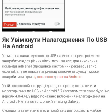
Поради
Як Увімкнути Налагодження По USB
На Android
Увімкнена налагодження по USB на Android пристрої може
знадобитися для різних цілей: перш за все, для виконання
команд в adb shell (прошивка, кастомний рекавері, запис
екрана), але не тільки: наприклад, включена функція може
знадобитися і для
відновлення даних на Android
.
У цій покроковій інструкції докладно про те, як включити
налагодження по USB на Android 5-7 (загалом те ж саме буде і на
версіях 4.0-4.4), у відео показано включення налагодження на
Android 9 Pie і на смартфонах Samsung Galaxy .
Скріншоти та пункти меню в посібнику відповідають майже