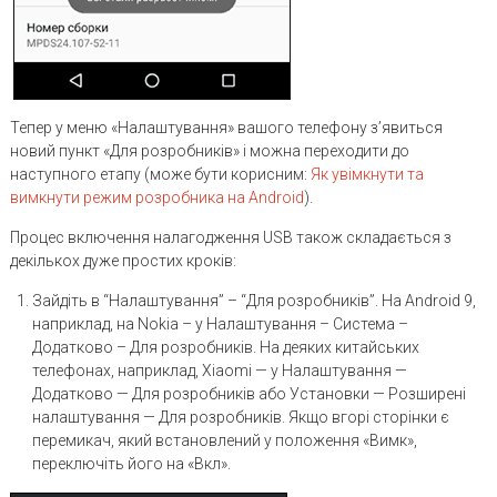
Тепер у меню «Налаштування» вашого телефону з’явиться
новий пункт «Для розробників» і можна переходити до
наступного етапу (може бути корисним:
Як увімкнути та
вимкнути режим розробника на Android
).
Процес включення налагодження USB також складається з
декількох дуже простих кроків:
Зайдіть в “Налаштування” – “Для розробників”. На Android 9,
наприклад, на Nokia – у Налаштування – Система –
Додатково – Для розробників. На деяких китайських
телефонах, наприклад, Xiaomi — у Налаштування —
Додатково — Для розробників або Установки — Розширені
налаштування — Для розробників. Якщо вгорі сторінки є
перемикач, який встановлений у положення «Вимк»,
переключіть його на «Вкл».