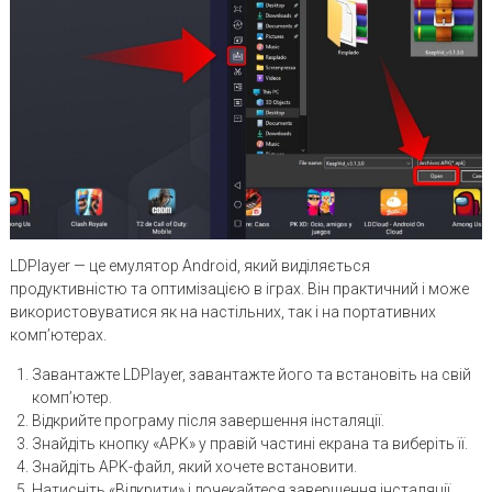
LDPlayer — це емулятор Android, який виділяється
продуктивністю та оптимізацією в іграх. Він практичний і може
використовуватися як на настільних, так і на портативних
комп’ютерах.
Завантажте LDPlayer, завантажте його та встановіть на свій
комп’ютер.
Відкрийте програму після завершення інсталяції.
Знайдіть кнопку «APK» у правій частині екрана та виберіть її.
Знайдіть APK-файл, який хочете встановити.
Натисніть «Відкрити» і дочекайтеся завершення інсталяції.