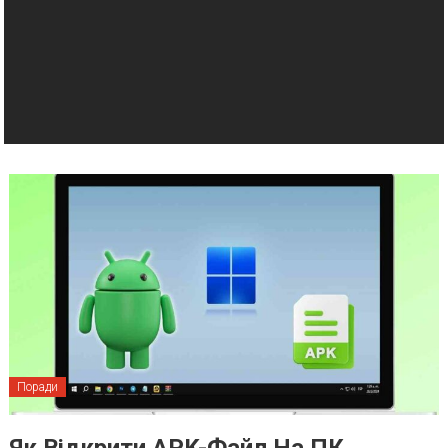
Поради
Як Відкрити APK-Файл На ПК