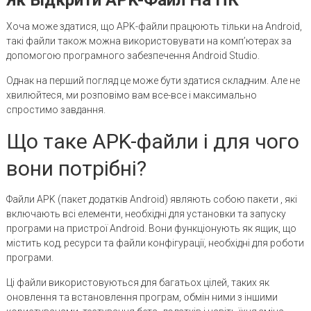
Хоча може здатися, що APK-файли працюють тільки на Android,
такі файли також можна використовувати на комп’ютерах за
допомогою програмного забезпечення Android Studio.
Однак на перший погляд це може бути здатися складним. Але не
хвилюйтеся, ми розповімо вам все-все і максимально
спростимо завдання.
Що таке APK-файли і для чого
вони потрібні?
Файли APK (пакет додатків Android) являють собою пакети , які
включають всі елементи, необхідні для установки та запуску
програми на пристрої Android. Вони функціонують як ящик, що
містить код, ресурси та файли конфігурації, необхідні для роботи
програми.
Ці файли використовуються для багатьох цілей, таких як
оновлення та встановлення програм, обмін ними з іншими