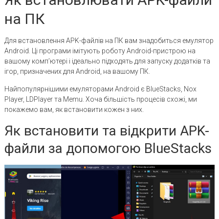
на ПК
Для встановлення APK-файлів на ПК вам знадобиться емулятор
Android. Ці програми імітують роботу Android-пристрою на
вашому комп’ютері і ідеально підходять для запуску додатків та
ігор, призначених для Android, на вашому ПК.
Найпопулярнішими емуляторами Android є BlueStacks, Nox
Player, LDPlayer та Memu. Хоча більшість процесів схожі, ми
покажемо вам, як встановити кожен з них.
Як встановити та відкрити APK-
файли за допомогою BlueStacks