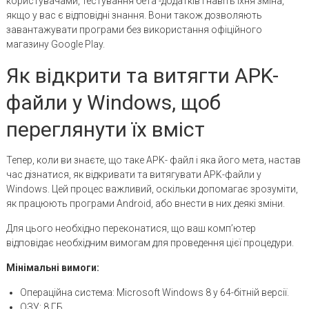
користувачами, тестування бета -додатків і навіть їхня зміна,
якщо у вас є відповідні знання. Вони також дозволяють
завантажувати програми без використання офіційного
магазину Google Play.
Як відкрити та витягти APK-
файли у Windows, щоб
переглянути їх вміст
Тепер, коли ви знаєте, що таке APK- файл і яка його мета, настав
час дізнатися, як відкривати та витягувати APK-файли у
Windows. Цей процес важливий, оскільки допомагає зрозуміти,
як працюють програми Android, або внести в них деякі зміни.
Для цього необхідно переконатися, що ваш комп’ютер
відповідає необхідним вимогам для проведення цієї процедури.
Мінімальні вимоги:
Операційна система: Microsoft Windows 8 у 64-бітній версії.
ОЗУ: 8 ГБ