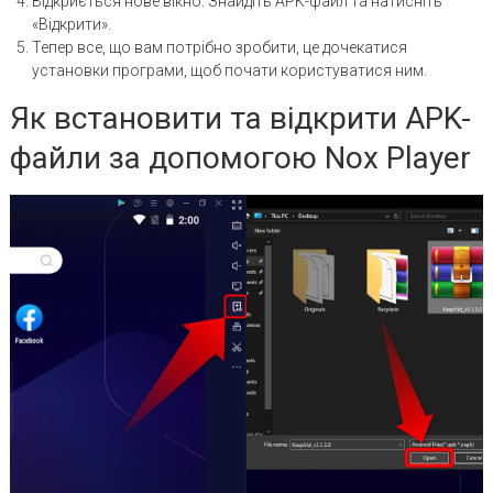
Відкриється нове вікно. Знайдіть APK-файл та натисніть
«Відкрити».
Тепер все, що вам потрібно зробити, це дочекатися
установки програми, щоб почати користуватися ним.
Як встановити та відкрити APK-
файли за допомогою Nox Player