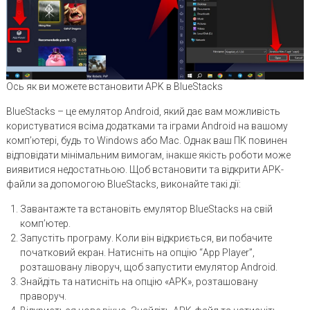
Ось як ви можете встановити APK в BlueStacks
BlueStacks – це емулятор Android, який дає вам можливість
користуватися всіма додатками та іграми Android на вашому
комп’ютері, будь то Windows або Mac. Однак ваш ПК повинен
відповідати мінімальним вимогам, інакше якість роботи може
виявитися недостатньою. Щоб встановити та відкрити APK-
файли за допомогою BlueStacks, виконайте такі дії:
Завантажте та встановіть емулятор BlueStacks на свій
комп’ютер.
Запустіть програму. Коли він відкриється, ви побачите
початковий екран. Натисніть на опцію “App Player”,
розташовану ліворуч, щоб запустити емулятор Android.
Знайдіть та натисніть на опцію «APK», розташовану
праворуч.