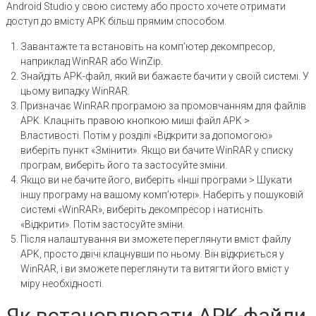
Android Studio у свою систему або просто хочете отримати
доступ до вмісту APK більш прямим способом.
Завантажте та встановіть на комп’ютер декомпресор,
наприклад WinRAR або WinZip.
Знайдіть APK-файл, який ви бажаєте бачити у своїй системі. У
цьому випадку WinRAR.
Призначає WinRAR програмою за промовчанням для файлів
APK. Клацніть правою кнопкою миші файл APK >
Властивості. Потім у розділі «Відкрити за допомогою»
виберіть пункт «Змінити». Якщо ви бачите WinRAR у списку
програм, виберіть його та застосуйте зміни.
Якщо ви не бачите його, виберіть «Інші програми > Шукати
іншу програму на вашому комп’ютері». Наберіть у пошуковій
системі «WinRAR», виберіть декомпресор і натисніть
«Відкрити». Потім застосуйте зміни.
Після налаштування ви зможете переглянути вміст файлу
APK, просто двічі клацнувши по ньому. Він відкриється у
WinRAR, і ви зможете переглянути та витягти його вміст у
міру необхідності.
Як встановлювати APK-файли