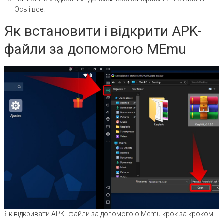
Ось і все!
Як встановити і відкрити APK-
файли за допомогою MEmu
Як відкривати APK- файли за допомогою Memu крок за кроком