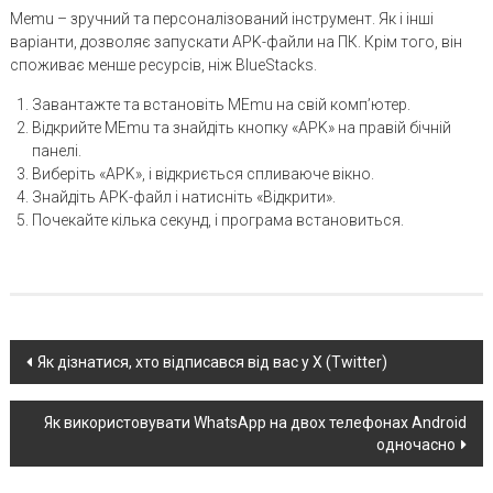
Memu – зручний та персоналізований інструмент. Як і інші
варіанти, дозволяє запускати APK-файли на ПК. Крім того, він
споживає менше ресурсів, ніж BlueStacks.
Завантажте та встановіть MEmu на свій комп’ютер.
Відкрийте MEmu та знайдіть кнопку «APK» на правій бічній
панелі.
Виберіть «APK», і відкриється спливаюче вікно.
Знайдіть APK-файл і натисніть «Відкрити».
Почекайте кілька секунд, і програма встановиться.
Post
Як дізнатися, хто відписався від вас у X (Twitter)
navigation
Як використовувати WhatsApp на двох телефонах Android
одночасно