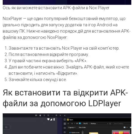
Ось як ви можете встановити APK-файли в Nox Player
NoxPlayer — ще один популярний безкоштовний емулятор, що
ідеально підходить для запуску додатків та ігор Android на
вашому ПК. Нижче наведено порядок дій для встановлення APK-
файлів за допомогою NoxPlayer:
Завантажте та встановіть Nox Player на свій комп’ютер.
Після встановлення відкрийте програму.
У правій частині екрана виберіть «APK».
Далі ви побачите нове вікно. Знайдіть APK-файл, який хочете
встановити, і натисніть «Відкрити».
Зачекайте кілька секунд і все.
Як встановити та відкрити APK-
файли за допомогою LDPlayer