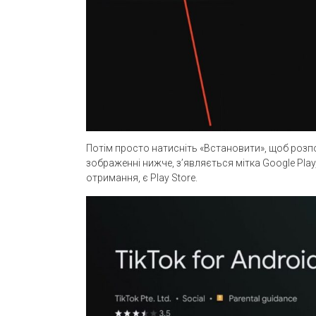
Потім просто натисніть «Встановити», щоб розп
зображенні нижче, з’являється мітка Google Pla
отримання, є Play Store.