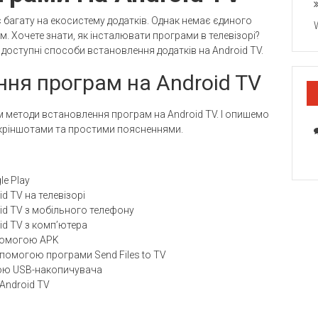
є багату на екосистему додатків. Однак немає єдиного
 Хочете знати, як інсталювати програми в телевізорі?
доступні способи встановлення додатків на Android TV.
ння програм на Android TV
м методи встановлення програм на Android TV. І опишемо
скріншотами та простими поясненнями.
le Play
d TV на телевізорі
id TV з мобільного телефону
id TV з комп’ютера
опомогою APK
помогою програми Send Files to TV
гою USB-накопичувача
Android TV