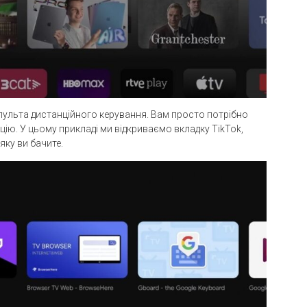
пульта дистанційного керування. Вам просто потрібно
ію. У цьому прикладі ми відкриваємо вкладку TikTok,
ку ви бачите.