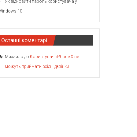
Як відновити пароль користувача у
Windows 10
Останні коментарі
Михайло
до
Користувачі iPhone X не
можуть приймати вхідні дзвінки