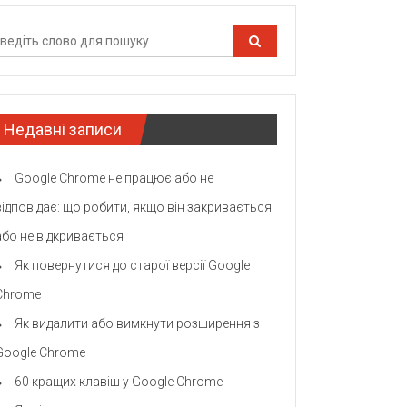
Недавні записи
Google Chrome не працює або не
відповідає: що робити, якщо він закривається
або не відкривається
Як повернутися до старої версії Google
Chrome
Як видалити або вимкнути розширення з
Google Chrome
60 кращих клавіш у Google Chrome