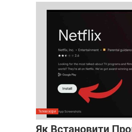
Телевізори
Як Встановити Про