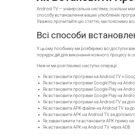
Android TV — універсальна система, оскільки ма
способу встановлення ваших улюблених програм.
Уважно прочитайте цю статтю, ми пояснимо всі 
Всі способи встановле
У цьому посібнику ми розберемо всі доступні ва
порядок дій для виконання кожного процесу зі 
Нижче ми розглянемо наступні операції:
Як встановити програми на Android TV з Goog
Як встановити програми Google Play на Androi
Як встановити програми Google Play на Andro
Як встановити програми Google Play на Andro
Як встановити програми на Android TV за д
Як встановити APK-файли на Android TV за до
Як встановити APK на Android TV за допомо
Як завантажити та встановити APK прямо на 
Як встановити APK на Android TV через ADB