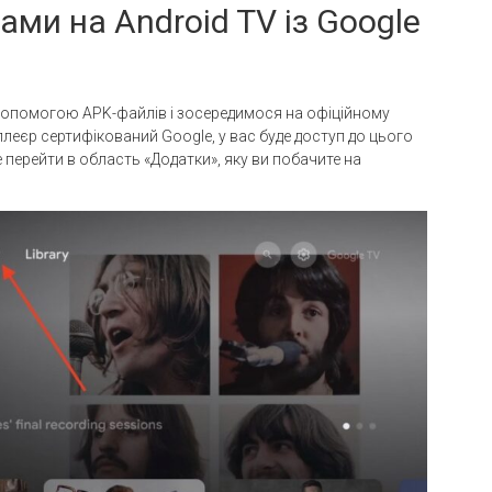
ами на Android TV із Google
опомогою APK-файлів і зосередимося на офіційному
аплеєр сертифікований Google, у вас буде доступ до цього
 перейти в область «Додатки», яку ви побачите на