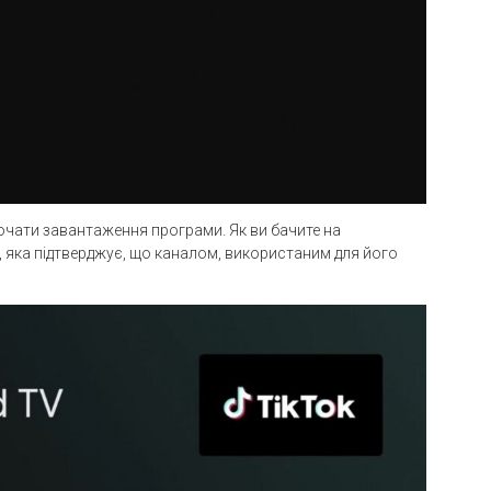
очати завантаження програми. Як ви бачите на
y, яка підтверджує, що каналом, використаним для його