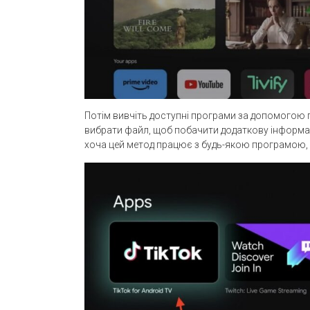
Потім вивчіть доступні програми за допомогою 
вибрати файл, щоб побачити додаткову інформац
хоча цей метод працює з будь-якою програмою, я