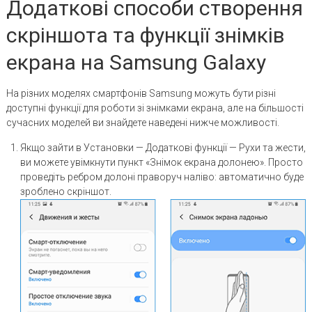
Додаткові способи створення
скріншота та функції знімків
екрана на Samsung Galaxy
На різних моделях смартфонів Samsung можуть бути різні
доступні функції для роботи зі знімками екрана, але на більшості
сучасних моделей ви знайдете наведені нижче можливості.
Якщо зайти в Установки — Додаткові функції — Рухи та жести,
ви можете увімкнути пункт «Знімок екрана долонею». Просто
проведіть ребром долоні праворуч наліво: автоматично буде
зроблено скріншот.