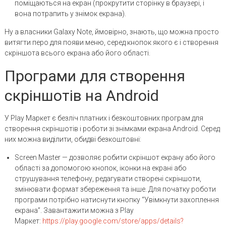
поміщаються на екран (прокрутити сторінку в браузері, і
вона потрапить у знімок екрана).
Ну а власники Galaxy Note, ймовірно, знають, що можна просто
витягти перо для появи меню, серед кнопок якого є і створення
скріншота всього екрана або його області.
Програми для створення
скріншотів на Android
У Play Маркет є безліч платних і безкоштовних програм для
створення скріншотів і роботи зі знімками екрана Android. Серед
них можна виділити, обидві безкоштовні:
Screen Master — дозволяє робити скріншот екрану або його
області за допомогою кнопок, іконки на екрані або
струшування телефону, редагувати створені скріншоти,
змінювати формат збереження та інше. Для початку роботи
програми потрібно натиснути кнопку “Увімкнути захоплення
екрана”. Завантажити можна з Play
Маркет:
https://play.google.com/store/apps/details?