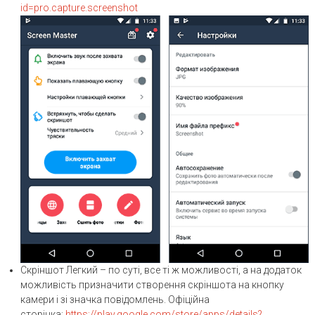
id=pro.capture.screenshot
Скріншот Легкий – по суті, все ті ж можливості, а на додаток
можливість призначити створення скріншота на кнопку
камери і зі значка повідомлень. Офіційна
сторінка:
https://play.google.com/store/apps/details?