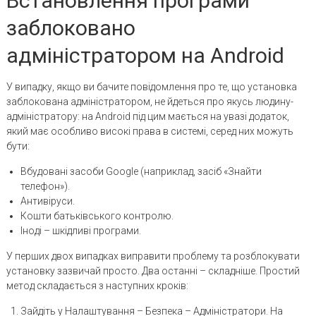
Встановлення програми
заблоковано
адміністратором на Android
У випадку, якщо ви бачите повідомлення про те, що установка
заблокована адміністратором, не йдеться про якусь людину-
адміністратору: на Android під цим мається на увазі додаток,
який має особливо високі права в системі, серед них можуть
бути:
Вбудовані засоби Google (наприклад, засіб «Знайти
телефон»).
Антивіруси.
Кошти батьківського контролю.
Іноді – шкідливі програми.
У перших двох випадках виправити проблему та розблокувати
установку зазвичай просто. Два останні – складніше. Простий
метод складається з наступних кроків:
Зайдіть у Налаштування – Безпека – Адміністратори. На