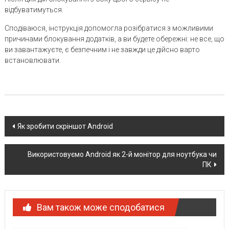
відбуватимуться.
Сподіваюся, інструкція допомогла розібратися з можливими
причинами блокування додатків, а ви будете обережні: не все, що
ви завантажуєте, є безпечним і не завжди це дійсно варто
встановлювати.
Post
Як зробити скріншот Android
navigation
Використовуємо Android як 2-й монітор для ноутбука чи
ПК
Вам також може сподобатися