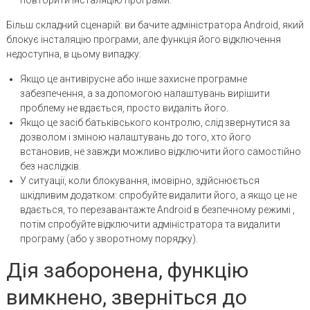
повторити інсталяцію програми.
Більш складний сценарій: ви бачите адміністратора Android, який
блокує інсталяцію програми, але функція його відключення
недоступна, в цьому випадку:
Якщо це антивірусне або інше захисне програмне
забезпечення, а за допомогою налаштувань вирішити
проблему не вдається, просто видаліть його.
Якщо це засіб батьківського контролю, слід звернутися за
дозволом і зміною налаштувань до того, хто його
встановив, не завжди можливо відключити його самостійно
без наслідків.
У ситуації, коли блокування, імовірно, здійснюється
шкідливим додатком: спробуйте видалити його, а якщо це не
вдається, то перезавантажте Android в безпечному режимі ,
потім спробуйте відключити адміністратора та видалити
програму (або у зворотному порядку).
Дія заборонена, функцію
вимкнено, зверніться до