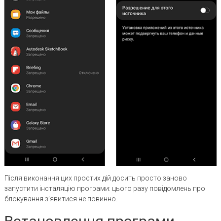
Після виконання цих простих дій досить просто заново
запустити інсталяцію програми: цього разу повідомлень про
блокування з’явитися не повинно.