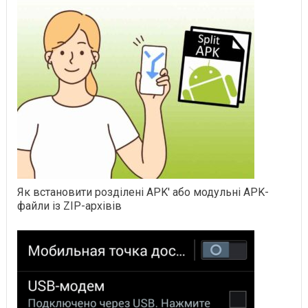
Як встановити розділені APK' або модульні APK-
файли із ZIP-архівів