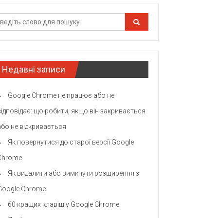
Недавні записи
Google Chrome не працює або не
відповідає: що робити, якщо він закривається
або не відкривається
Як повернутися до старої версії Google
Chrome
Як видалити або вимкнути розширення з
Google Chrome
60 кращих клавіш у Google Chrome