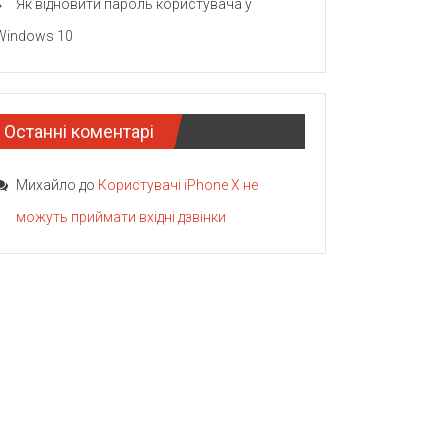
Як відновити пароль користувача у
Windows 10
Останні коментарі
Михайло
до
Користувачі iPhone X не
можуть приймати вхідні дзвінки