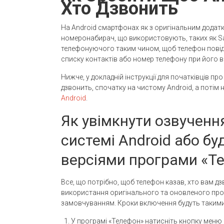
Хто Дзвонить
На Android смартфонах як з оригінальним додатко
номеронабирач, що використовують, таких як S
телефонуючого таким чином, щоб телефон повідом
списку контактів або номер телефону при його ві
Нижче, у докладній інструкції для початківців про
дзвонить, спочатку на чистому Android, а потім
Android
.
Як увімкнути озвученн
системі Android або бу
версіями програми «Те
Все, що потрібно, щоб телефон казав, хто вам дзв
використання оригінального та оновленого прогр
замовчуванням. Кроки включення будуть такими
У програмі «Телефон» натисніть кнопку меню 