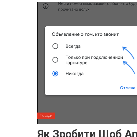
Поради
Як Зробити Щоб An