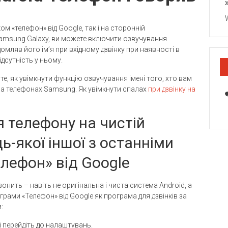
м «телефон» від Google, так і на сторонній
amsung Galaxy, ви можете включити озвучування
ляв його ім’я при вхідному дзвінку при наявності в
дсутність у ньому.
 те, як увімкнути функцію озвучування імені того, хто вам
 на телефонах Samsung. Як увімкнути спалах
при дзвінку на
я телефону на чистій
дь-якої іншої з останніми
лефон» від Google
онить – навіть не оригінальна і чиста система Android, а
ами «Телефон» від Google як програма для дзвінків за
:
і перейдіть до налаштувань.