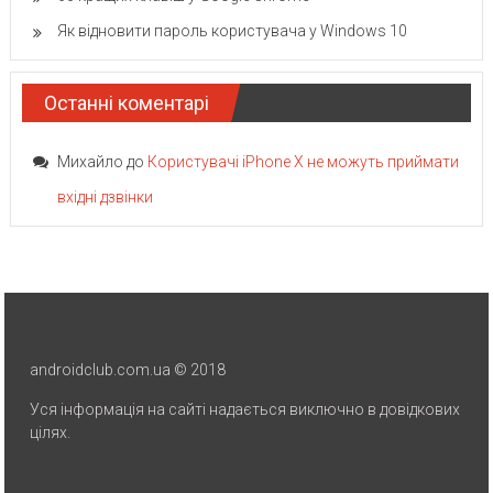
Як відновити пароль користувача у Windows 10
Останні коментарі
Михайло
до
Користувачі iPhone X не можуть приймати
вхідні дзвінки
androidclub.com.ua © 2018
Уся інформація на сайті надається виключно в довідкових
цілях.